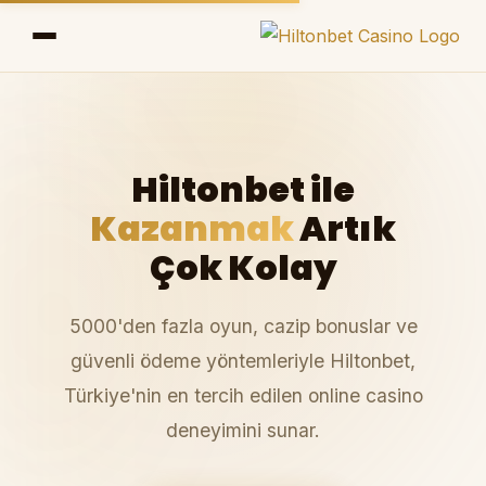
Hiltonbet ile
Kazanmak
Artık
Çok Kolay
5000'den fazla oyun, cazip bonuslar ve
güvenli ödeme yöntemleriyle Hiltonbet,
Türkiye'nin en tercih edilen online casino
deneyimini sunar.