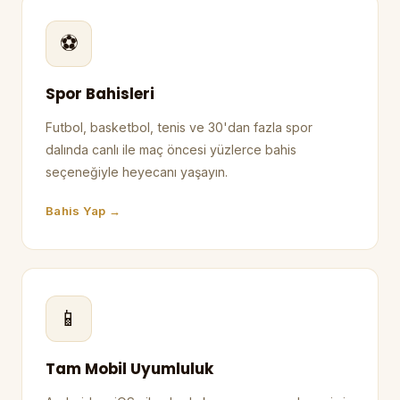
⚽
Spor Bahisleri
Futbol, basketbol, tenis ve 30'dan fazla spor
dalında canlı ile maç öncesi yüzlerce bahis
seçeneğiyle heyecanı yaşayın.
Bahis Yap →
📱
Tam Mobil Uyumluluk