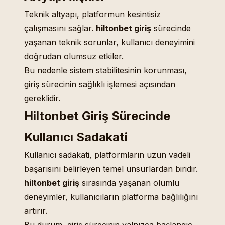
Teknik altyapı, platformun kesintisiz
çalışmasını sağlar.
hiltonbet giriş
sürecinde
yaşanan teknik sorunlar, kullanıcı deneyimini
doğrudan olumsuz etkiler.
Bu nedenle sistem stabilitesinin korunması,
giriş sürecinin sağlıklı işlemesi açısından
gereklidir.
Hiltonbet Giriş Sürecinde
Kullanıcı Sadakati
Kullanıcı sadakati, platformların uzun vadeli
başarısını belirleyen temel unsurlardan biridir.
hiltonbet giriş
sırasında yaşanan olumlu
deneyimler, kullanıcıların platforma bağlılığını
artırır.