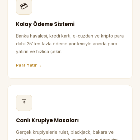
💳
Kolay Ödeme Sistemi
Banka havalesi, kredi kartı, e-cüzdan ve kripto para
dahil 25'ten fazla ödeme yöntemiyle anında para
yatırın ve hızlıca çekin.
Para Yatır →
🃏
Canlı Krupiye Masaları
Gerçek krupiyelerle rulet, blackjack, bakara ve
poker masalarında gerçek zamanlı oyun deneyimi