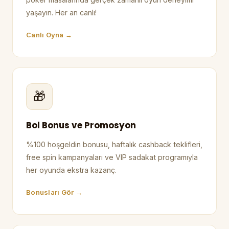
yaşayın. Her an canlı!
Canlı Oyna →
🎁
Bol Bonus ve Promosyon
%100 hoşgeldin bonusu, haftalık cashback teklifleri,
free spin kampanyaları ve VIP sadakat programıyla
her oyunda ekstra kazanç.
Bonusları Gör →