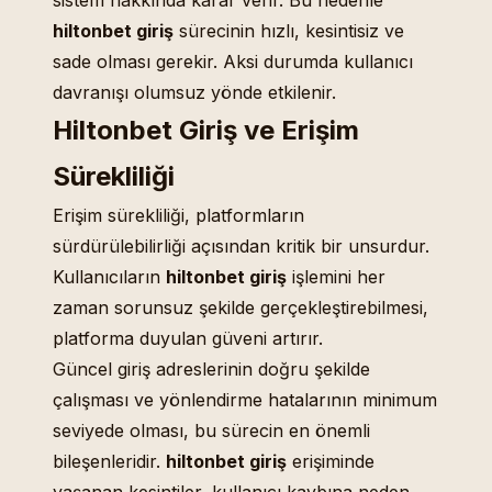
sistem hakkında karar verir. Bu nedenle
hiltonbet giriş
sürecinin hızlı, kesintisiz ve
sade olması gerekir. Aksi durumda kullanıcı
davranışı olumsuz yönde etkilenir.
Hiltonbet Giriş ve Erişim
Sürekliliği
Erişim sürekliliği, platformların
sürdürülebilirliği açısından kritik bir unsurdur.
Kullanıcıların
hiltonbet giriş
işlemini her
zaman sorunsuz şekilde gerçekleştirebilmesi,
platforma duyulan güveni artırır.
Güncel giriş adreslerinin doğru şekilde
çalışması ve yönlendirme hatalarının minimum
seviyede olması, bu sürecin en önemli
bileşenleridir.
hiltonbet giriş
erişiminde