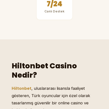
7/24
Canlı Destek
Hiltonbet Casino
Nedir?
Hiltonbet
, uluslararası lisansla faaliyet
gösteren, Türk oyuncular için özel olarak
tasarlanmış güvenilir bir online casino ve