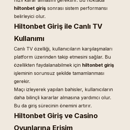
hızlı karar almasını gerektirir. Bu noktada
hiltonbet giriş
sonrası sistem performansı
belirleyici olur.
Hiltonbet Giriş ile Canlı TV
Kullanımı
Canlı TV özelliği, kullanıcıların karşılaşmaları
platform üzerinden takip etmesini sağlar. Bu
özellikten faydalanabilmek için
hiltonbet giriş
işleminin sorunsuz şekilde tamamlanması
gerekir.
Maçı izleyerek yapılan bahisler, kullanıcıların
daha bilinçli kararlar almasına yardımcı olur.
Bu da giriş sürecinin önemini artırır.
Hiltonbet Giriş ve Casino
Oyunlarına Erişim